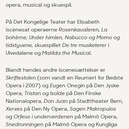
opera, musical og skuespil.
På Det Kongelige Teater har Elisabeth
iscenesat operaerne
Rosenkavaleren, La
bohème, Under himlen, Nabucco og Momo og
tidstyvene,
skuespillet
De tre musketerer
i
Ulvedalene og
Matilda the Musical
.
Blandt hendes andre iscenesættelser er
Skriftestolen
(som vandt en Reumert for Bedste
Opera i 2007) og
Eugen Onegin
på Den Jyske
Opera,
Tristan og Isolde
på Den Finske
Nationalopera,
Don Juan
på Stadttheater Bern,
Xerxes
på Den Ny Opera,
Sagen Makropulos
og
Orfeus i underverdenen
på Malmö Opera,
Snedronningen
på Malmö Opera og Kungliga