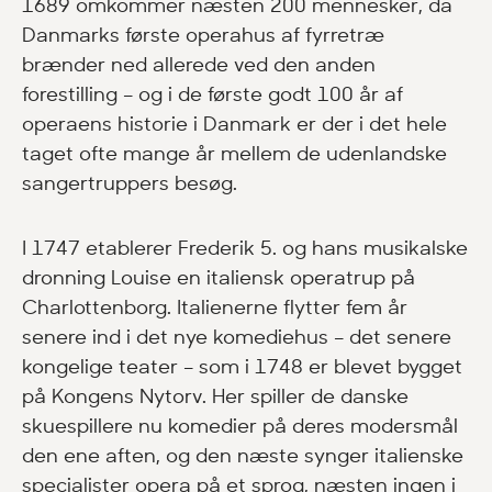
1689 omkommer næsten 200 mennesker, da
Danmarks første operahus af fyrretræ
brænder ned allerede ved den anden
forestilling – og i de første godt 100 år af
operaens historie i Danmark er der i det hele
taget ofte mange år mellem de udenlandske
sangertruppers besøg.
I 1747 etablerer Frederik 5. og hans musikalske
dronning Louise en italiensk operatrup på
Charlottenborg. Italienerne flytter fem år
senere ind i det nye komediehus – det senere
kongelige teater – som i 1748 er blevet bygget
på Kongens Nytorv. Her spiller de danske
skuespillere nu komedier på deres modersmål
den ene aften, og den næste synger italienske
specialister opera på et sprog, næsten ingen i