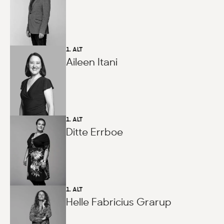
1. ALT
Aileen Itani
1. ALT
Ditte Errboe
1. ALT
Helle Fabricius Grarup