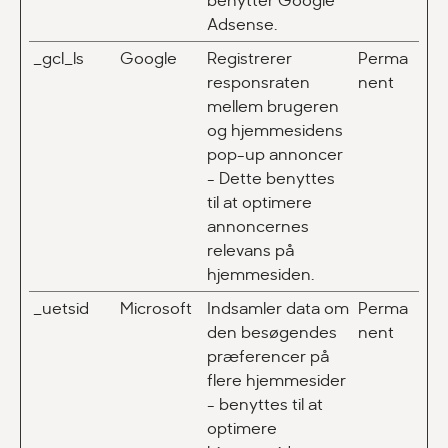
benytter Google
Adsense.
_gcl_ls
Google
Registrerer
Perma
responsraten
nent
mellem brugeren
og hjemmesidens
pop-up annoncer
- Dette benyttes
til at optimere
annoncernes
relevans på
hjemmesiden.
_uetsid
Microsoft
Indsamler data om
Perma
den besøgendes
nent
præferencer på
flere hjemmesider
- benyttes til at
optimere