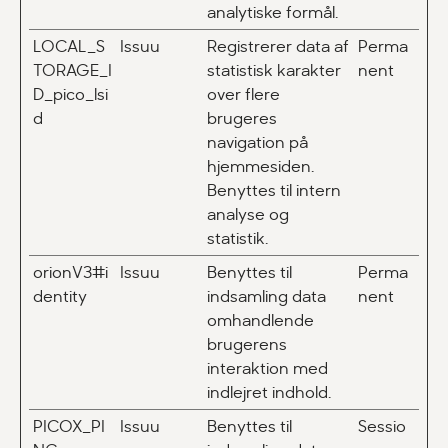
analytiske formål.
LOCAL_S
Issuu
Registrerer data af
Perma
TORAGE_I
statistisk karakter
nent
D_pico_lsi
over flere
d
brugeres
navigation på
hjemmesiden.
Benyttes til intern
analyse og
statistik.
orionV3#i
Issuu
Benyttes til
Perma
dentity
indsamling data
nent
omhandlende
brugerens
interaktion med
indlejret indhold.
PICOX_PI
Issuu
Benyttes til
Sessio