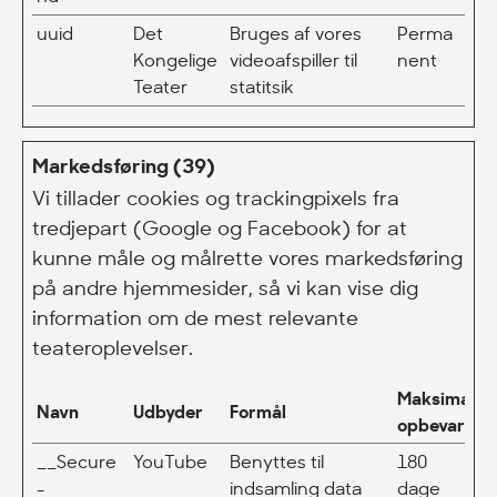
uuid
Det
Bruges af vores
Perma
Kongelige
videoafspiller til
nent
Teater
statitsik
Markedsføring (39)
Vi tillader cookies og trackingpixels fra
tredjepart (Google og Facebook) for at
kunne måle og målrette vores markedsføring
på andre hjemmesider, så vi kan vise dig
information om de mest relevante
teateroplevelser.
Maksimal
Navn
Udbyder
Formål
opbevarings
__Secure
YouTube
Benyttes til
180
-
indsamling data
dage