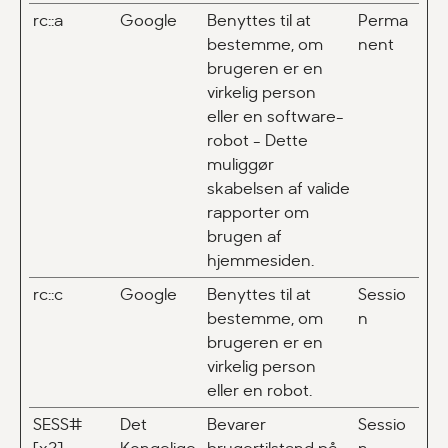
rc::a
Google
Benyttes til at
Perma
bestemme, om
nent
brugeren er en
virkelig person
eller en software-
robot - Dette
muliggør
skabelsen af valide
rapporter om
brugen af
hjemmesiden.
rc::c
Google
Benyttes til at
Sessio
bestemme, om
n
brugeren er en
virkelig person
eller en robot.
SESS#
Det
Bevarer
Sessio