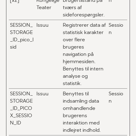
[x2]
Kongelige
brugertilstand på
n
Teater
tværs af
sideforespørgsler.
SESSION_
Issuu
Registrerer data af
Sessio
STORAGE
statistisk karakter
n
_ID_pico_l
over flere
sid
brugeres
navigation på
hjemmesiden.
Benyttes til intern
analyse og
statistik.
SESSION_
Issuu
Benyttes til
Sessio
STORAGE
indsamling data
n
_ID_PICO
omhandlende
X_SESSIO
brugerens
N_ID
interaktion med
indlejret indhold.