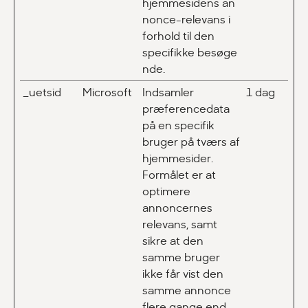
hjemmesidens an
nonce-relevans i
forhold til den
specifikke besøge
nde.
_uetsid
Microsoft
Indsamler
1 dag
præferencedata
på en specifik
bruger på tværs af
hjemmesider.
Formålet er at
optimere
annoncernes
relevans, samt
sikre at den
samme bruger
ikke får vist den
samme annonce
flere gange end