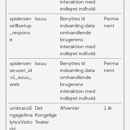
interaktion med
indlejret indhold.
spidersen
Issuu
Benyttes til
Perma
se#setup
indsamling data
nent
_respons
omhandlende
e
brugerens
interaktion med
indlejret indhold.
spidersen
Issuu
Benyttes til
Perma
se:user_id
indsamling data
nent
:v1_issuu_
omhandlende
web
brugerens
interaktion med
indlejret indhold.
umbracoE
Det
Afventer
1 år
ngageAna
Kongelige
lyticsVisito
Teater
rId