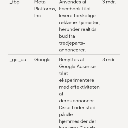
_fbp
Meta
Anvendes af
3 mdr.
Platforms,
Facebook til at
Inc.
levere forskellige
reklame-tjenester,
herunder realtids-
bud fra
tredjeparts-
annoncører.
_gcl_au
Google
Benyttes af
3 mdr.
Google Adsense
til at
eksperimentere
med effektiviteten
af
deres annoncer.
Disse finder sted
på alle
hjemmesider der