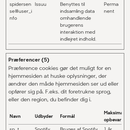
spidersen
Issuu
Benyttes til
Perma
se#user_i
indsamling data
nent
nfo
omhandlende
brugerens
interaktion med
indlejret indhold.
Præferencer (5)
Præference cookies gør det muligt for en
hjemmesiden at huske oplysninger, der
ændrer den måde hjemmesiden ser ud eller
opfører sig på. F.eks. dit foretrukne sprog,
eller den region, du befinder dig i.
Maksimal
Navn
Udbyder
Formål
opbevarings
sp_t
Spotify
Bruges af Spotify
1 år