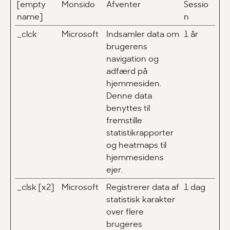
[empty
Monsido
Afventer
Sessio
name]
n
_clck
Microsoft
Indsamler data om
1 år
brugerens
navigation og
adfærd på
hjemmesiden.
Denne data
benyttes til
fremstille
statistikrapporter
og heatmaps til
hjemmesidens
ejer.
_clsk [x2]
Microsoft
Registrerer data af
1 dag
statistisk karakter
over flere
brugeres