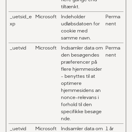
tiltænkt.
_uetsid_e
Microsoft
Indeholder
Perma
xp
udløbsdatoen for
nent
cookie med
samme navn.
_uetvid
Microsoft
Indsamler data om
Perma
den besøgendes
nent
præferencer på
flere hjemmesider
- benyttes til at
optimere
hjemmesidens an
nonce-relevans i
forhold til den
specifikke besøge
nde.
_uetvid
Microsoft
Indsamler data om
1 år