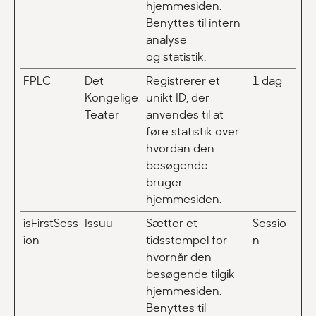
hjemmesiden.
Benyttes til intern
analyse
og statistik.
FPLC
Det
Registrerer et
1 dag
Kongelige
unikt ID, der
Teater
anvendes til at
føre statistik over
hvordan den
besøgende
bruger
hjemmesiden.
isFirstSess
Issuu
Sætter et
Sessio
ion
tidsstempel for
n
hvornår den
besøgende tilgik
hjemmesiden.
Benyttes til