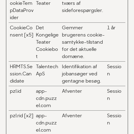
ookieTem
Teater
tværs af
pDataProv
sideforespørgsler.
ider
CookieCo
Det
Gemmer
1 år
nsent [x5]
Kongelige
brugerens cookie-
Teater
samtykke-tilstand
Cookiebo
for det aktuelle
t
domæne.
HRMTS.Se
Talentech
Identifikation af
Sessio
ssion.Can
ApS
jobansøger ved
n
didate
gentagne besøg.
pzl.id
app-
Afventer
Sessio
cdn.puzz
n
el.com
pzl.rid [x2]
app-
Afventer
Sessio
cdn.puzz
n
el.com