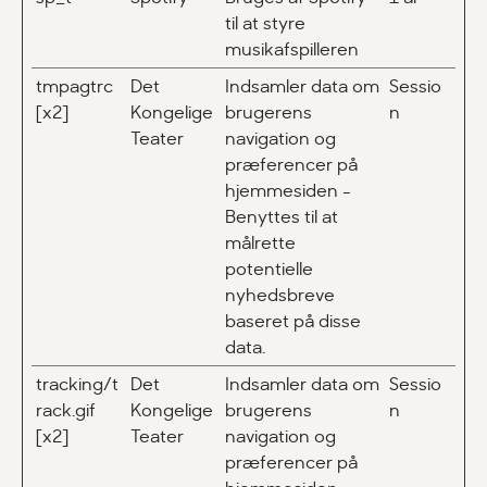
til at styre
musikafspilleren
tmpagtrc
Det
Indsamler data om
Sessio
[x2]
Kongelige
brugerens
n
Teater
navigation og
præferencer på
hjemmesiden -
Benyttes til at
målrette
potentielle
nyhedsbreve
baseret på disse
data.
tracking/t
Det
Indsamler data om
Sessio
rack.gif
Kongelige
brugerens
n
[x2]
Teater
navigation og
præferencer på