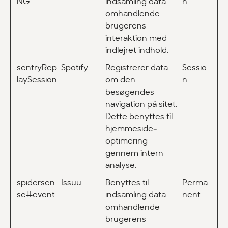
NG
indsamling data
n
omhandlende
brugerens
interaktion med
indlejret indhold.
sentryRep
Spotify
Registrerer data
Sessio
laySession
om den
n
besøgendes
navigation på sitet.
Dette benyttes til
hjemmeside‐
optimering
gennem intern
analyse.
spidersen
Issuu
Benyttes til
Perma
se#event
indsamling data
nent
omhandlende
brugerens