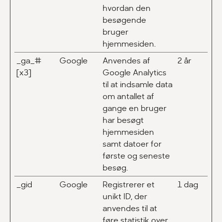
hvordan den
besøgende
bruger
hjemmesiden.
_ga_#
Google
Anvendes af
2 år
[x3]
Google Analytics
til at indsamle data
om antallet af
gange en bruger
har besøgt
hjemmesiden
samt datoer for
første og seneste
besøg.
_gid
Google
Registrerer et
1 dag
unikt ID, der
anvendes til at
føre statistik over