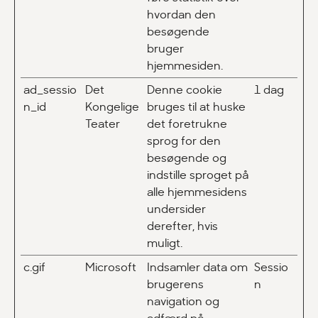
hvordan den
besøgende
bruger
hjemmesiden.
ad_sessio
Det
Denne cookie
1 dag
n_id
Kongelige
bruges til at huske
Teater
det foretrukne
sprog for den
besøgende og
indstille sproget på
alle hjemmesidens
undersider
derefter, hvis
muligt.
c.gif
Microsoft
Indsamler data om
Sessio
brugerens
n
navigation og