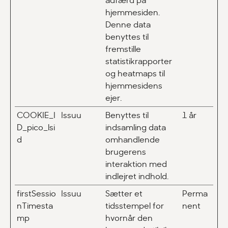
adfærd på
hjemmesiden.
Denne data
benyttes til
fremstille
statistikrapporter
og heatmaps til
hjemmesidens
ejer.
COOKIE_I
Issuu
Benyttes til
1 år
D_pico_lsi
indsamling data
d
omhandlende
brugerens
interaktion med
indlejret indhold.
firstSessio
Issuu
Sætter et
Perma
nTimesta
tidsstempel for
nent
mp
hvornår den