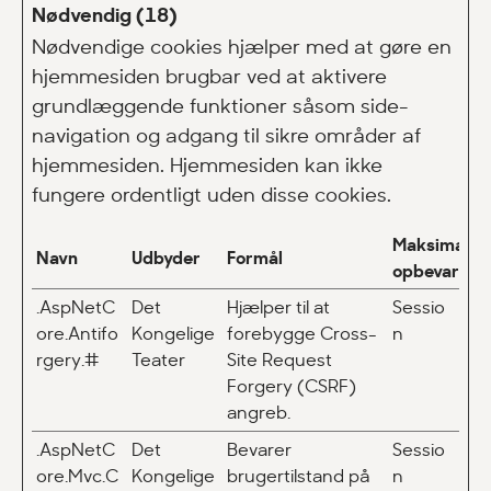
Nødvendig (18)
Nødvendige cookies hjælper med at gøre en
hjemmesiden brugbar ved at aktivere
grundlæggende funktioner såsom side-
navigation og adgang til sikre områder af
hjemmesiden. Hjemmesiden kan ikke
fungere ordentligt uden disse cookies.
Maksimal
Navn
Udbyder
Formål
opbevarings
.AspNetC
Det
Hjælper til at
Sessio
ore.Antifo
Kongelige
forebygge Cross-
n
rgery.#
Teater
Site Request
Forgery (CSRF)
angreb.
.AspNetC
Det
Bevarer
Sessio
ore.Mvc.C
Kongelige
brugertilstand på
n