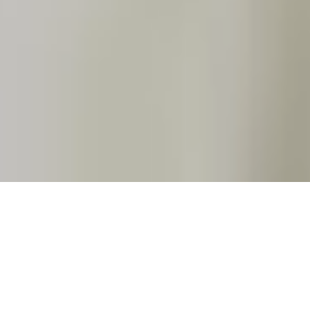
TIL GLÆDEN
KØB BILLET
145 - 875 kr.