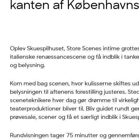
kanten af Københavns
Oplev Skuespilhuset, Store Scenes intime grotte
italienske renæssancescene og få indblik i tank
og belysning.
Kom med bag scenen, hvor kulisserne skiftes u
belysningen til aftenens forestilling justeres. S
sceneteknikere hver dag gør drømme til virkeli
teaterproduktioner bliver til. Bliv guidet rund
prøvesale, scener og få et særligt indblik i Skue
Rundvisningen tager 75 minutter og gennemfør