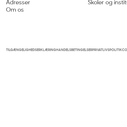
Adresser
Skoler og insti
Om os
TILGÆNGELIGHEDSERKLÆRING
HANDELSBETINGELSER
PRIVATLIVSPOLITIK
CO