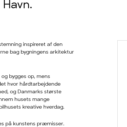
 Havn.
stemning inspireret af den
erne bag bygningens arkitektur
d og bygges op, mens
tedet hvor hårdtarbejdende
ghed, og Danmarks største
t gennem husets mange
spilhusets kreative hverdag.
es på kunstens præmisser.