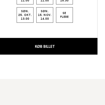
11.00
11.00
16.30
SØN.
SØN.
SE
25. OKT.
15. NOV.
FLERE
13.00
14.00
KØB BILLET