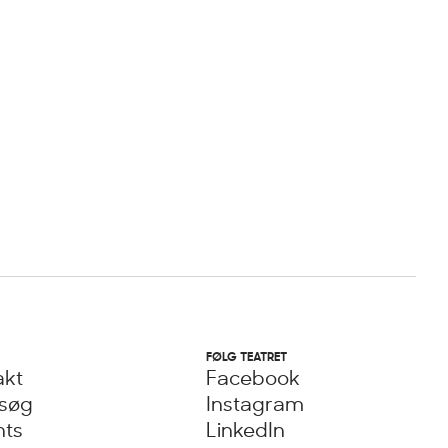
FØLG TEATRET
akt
Facebook
esøg
Instagram
nts
LinkedIn