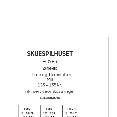
SKUESPILHUSET
FOYER
VARIGHED
1 time og 15 minutter
PRIS
135 - 155 kr.
inkl. serviceomkostninger
SPILLEDATOER
LØR.
LØR.
TORS.
8. AUG.
12. SEP.
1. OKT.