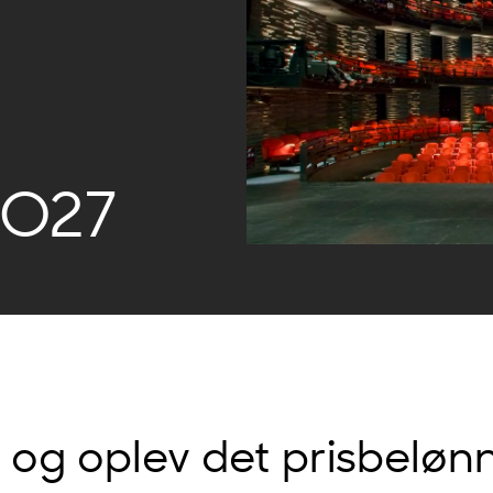
2027
g oplev det prisbelønn