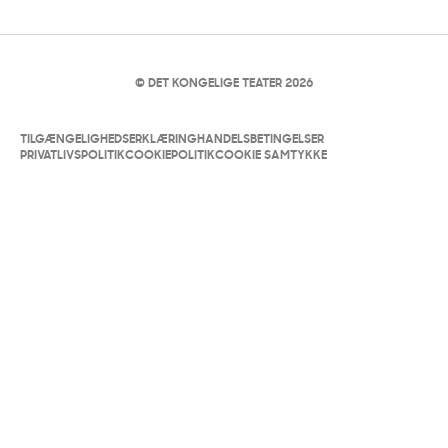
© DET KONGELIGE TEATER 2026
TILGÆNGELIGHEDSERKLÆRING
HANDELSBETINGELSER
PRIVATLIVSPOLITIK
COOKIEPOLITIK
COOKIE SAMTYKKE