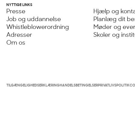
NYTTIGE LINKS
Presse
Hjælp og kont
Job og uddannelse
Planlæg dit b
Whistleblowerordning
Møder og eve
Adresser
Skoler og insti
Om os
TILGÆNGELIGHEDSERKLÆRING
HANDELSBETINGELSER
PRIVATLIVSPOLITIK
CO