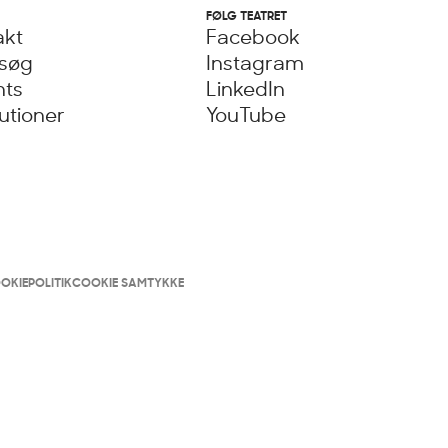
FØLG TEATRET
akt
Facebook
esøg
Instagram
nts
LinkedIn
tutioner
YouTube
OKIEPOLITIK
COOKIE SAMTYKKE