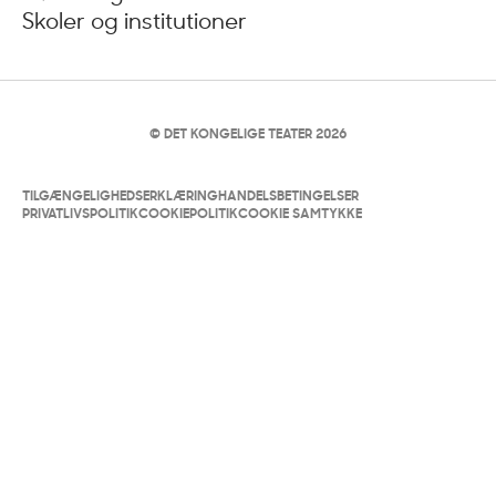
Skoler og institutioner
© DET KONGELIGE TEATER 2026
TILGÆNGELIGHEDSERKLÆRING
HANDELSBETINGELSER
PRIVATLIVSPOLITIK
COOKIEPOLITIK
COOKIE SAMTYKKE