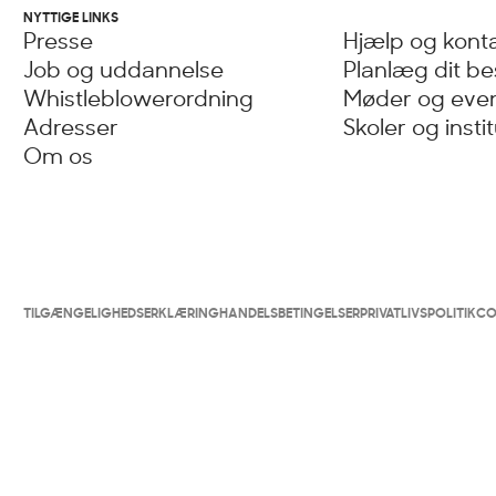
NYTTIGE LINKS
Presse
Hjælp og kont
Job og uddannelse
Planlæg dit b
Whistleblowerordning
Møder og eve
Adresser
Skoler og insti
Om os
TILGÆNGELIGHEDSERKLÆRING
HANDELSBETINGELSER
PRIVATLIVSPOLITIK
CO