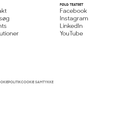
FØLG TEATRET
akt
Facebook
esøg
Instagram
nts
LinkedIn
tutioner
YouTube
OKIEPOLITIK
COOKIE SAMTYKKE