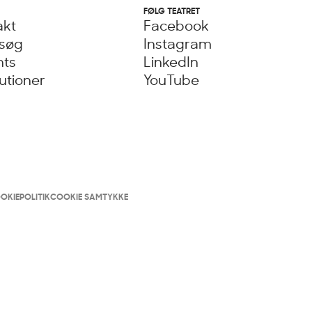
FØLG TEATRET
akt
Facebook
esøg
Instagram
nts
LinkedIn
tutioner
YouTube
OKIEPOLITIK
COOKIE SAMTYKKE