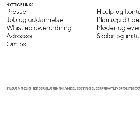
NYTTIGE LINKS
Presse
Hjælp og kont
Job og uddannelse
Planlæg dit b
Whistleblowerordning
Møder og eve
Adresser
Skoler og insti
Om os
TILGÆNGELIGHEDSERKLÆRING
HANDELSBETINGELSER
PRIVATLIVSPOLITIK
CO