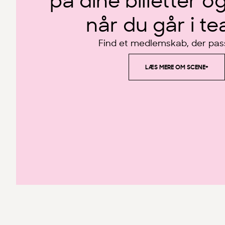
på dine billetter o
når du går i tea
Find et medlemskab, der pass
LÆS MERE OM SCENE+