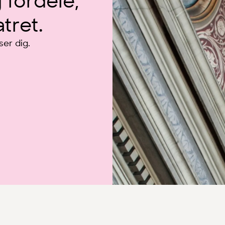
g fordele,
tret.
er dig.